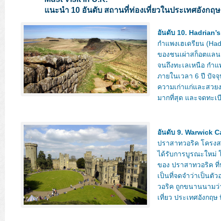
แนะนำ 10 อันดับ สถานที่ท่องเที่ยวในประเทศอังกฤษ
อันดับ 10. Hadrian’s
กำแพงเฮเดรียน (Hadr
ของชนเผ่าสก็อตแลนด
จนถึงทะเลเหนือ กำแพ
ภายในเวลา 6 ปี ปัจจ
ความเก่าแก่และสวยงา
มากที่สุด และจดทะเบ
อันดับ 9. Warwick C
ปราสาทวอริค โครงสร้า
ได้รับการบูรณะใหม่ 
ของ ปราสาทวอริค ที่
เป็นที่จดจำว่าเป็นต
วอริค ถูกขนานนามว่า
เที่ยว ประเทศอังกฤษ ท