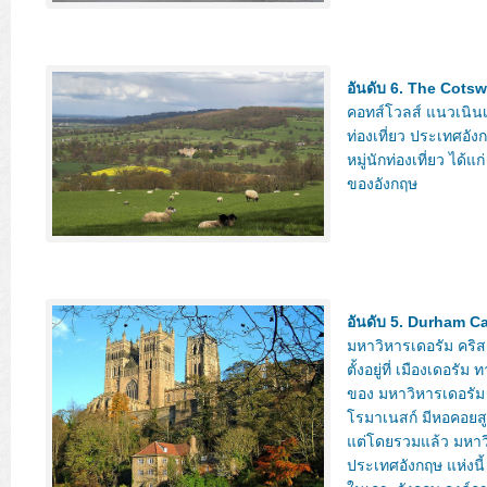
อันดับ 6. The Cots
คอทส์โวลส์ แนวเนินเข
ท่องเที่ยว ประเทศอัง
หมู่นักท่องเที่ยว ได้แ
ของอังกฤษ
อันดับ 5. Durham C
มหาวิหารเดอรัม คริส
ตั้งอยู่ที่ เมืองเดอร
ของ มหาวิหารเดอรัม 
โรมาเนสก์ มีหอคอยสู
แต่โดยรวมแล้ว มหาวิ
ประเทศอังกฤษ แห่งนี้