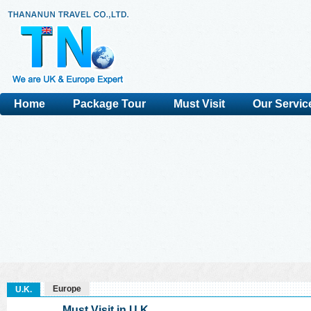
Home
Package Tour
Must Visit
Our Servic
Europe
U.K.
Must Visit in U.K.